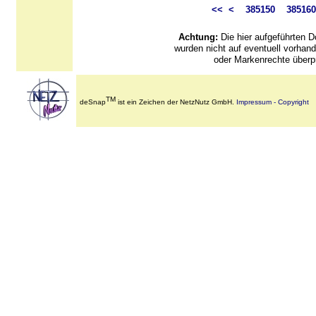
<<
<
385150
385160
Achtung:
Die hier aufgeführten
wurden nicht auf eventuell vorha
oder Markenrechte überpr
TM
deSnap
ist ein Zeichen der NetzNutz GmbH.
Impressum - Copyright