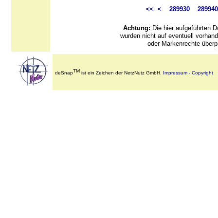
<<
<
289930
289940
Achtung:
Die hier aufgeführten
wurden nicht auf eventuell vorha
oder Markenrechte überpr
TM
deSnap
ist ein Zeichen der NetzNutz GmbH.
Impressum - Copyright