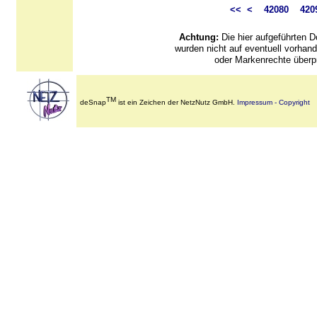
<<
<
42080
420
Achtung:
Die hier aufgeführten
wurden nicht auf eventuell vorha
oder Markenrechte überpr
TM
deSnap
ist ein Zeichen der NetzNutz GmbH.
Impressum - Copyright