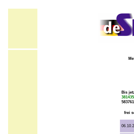
Me
Bis jet
381435
583761
frei s
06.10.