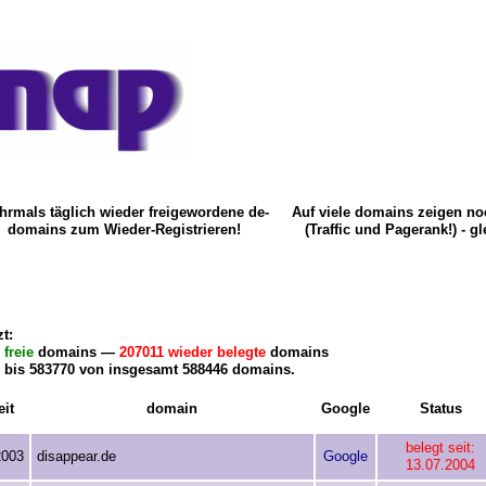
hrmals täglich wieder freigewordene de-
Auf viele domains zeigen no
domains zum Wieder-Registrieren!
(Traffic und Pagerank!) - g
zt:
 freie
domains —
207011 wieder belegte
domains
 bis 583770 von insgesamt 588446 domains.
eit
domain
Google
Status
belegt seit:
2003
disappear.de
Google
13.07.2004