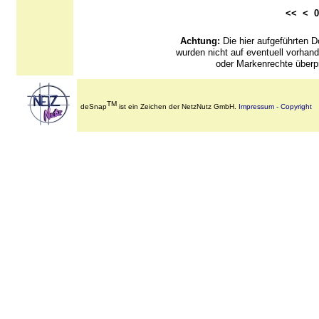
<< <
Achtung:
Die hier aufgeführten
wurden nicht auf eventuell vorha
oder Markenrechte überpr
TM
deSnap
ist ein Zeichen der NetzNutz GmbH.
Impressum - Copyright